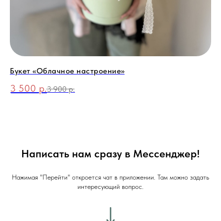
Букет «Облачное настроение»
Бу
3 500
р.
4
3 900
р.
Написать нам сразу в Мессенджер!
Нажимая "Перейти" откроется чат в приложении. Там можно задать
интересующий вопрос.