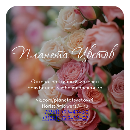
Оптово-розничный магазин
Челябинск, Хлебозаводская 7а
vk.com/planetatsvetov74
florist@flowers74.ru
+7(961) 797–49–50
+7(351) 729–97–07