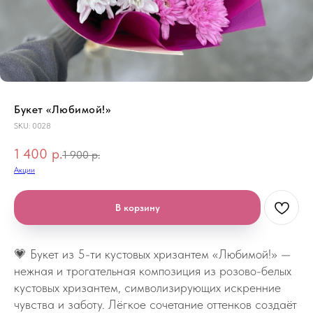
Букет «Любимой!»
SKU:
0028
1 400
р.
1 900
р.
Акции
В корзину
💗 Букет из 5-ти кустовых хризантем «Любимой!» —
нежная и трогательная композиция из розово-белых
кустовых хризантем, символизирующих искренние
чувства и заботу. Лёгкое сочетание оттенков создаёт