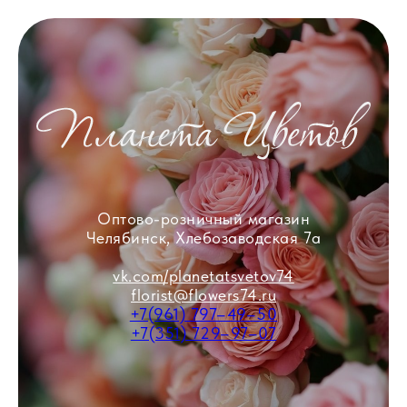
Оптово-розничный магазин
Челябинск, Хлебозаводская 7а
vk.com/planetatsvetov74
florist@flowers74.ru
+7(961) 797–49–50
+7(351) 729–97–07