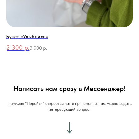
Букет «Улыбнись»
Бу
2 300
р.
4
3 000
р.
Написать нам сразу в Мессенджер!
Нажимая "Перейти" откроется чат в приложении. Там можно задать
интересующий вопрос.