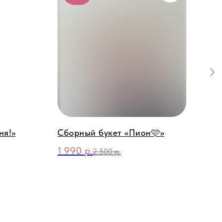
ня!»
Сборный букет «Пион🩷»
Бук
«Эс
1 990
р.
2 500
р.
3 4