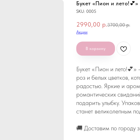
Букет «Пион и лето!💕»
SKU:
0005
2990,00
р.
3700,00
р.
Акции
В корзину
Букет «Пион и лето!💕»
роз и белых цветков, ко
радостью. Яркие и аром
романтических свиданий,
подарить улыбку. Упаков
станет великолепным по
🚚 Доставим по городу з