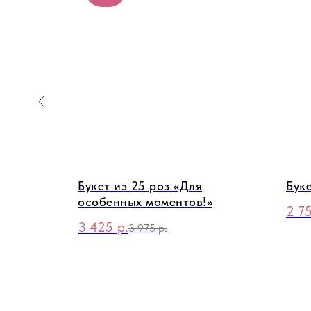
 25шт
Букет из 25 роз «Для
Бук
особенных моментов!»
2 7
3 425
р.
3 975
р.