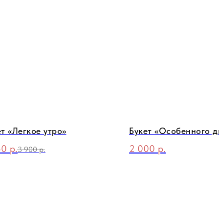
ет «Легкое утро»
Букет «Особенного д
50
р.
2 000
р.
3 900
р.