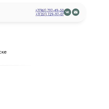
+7(961) 797–49–50
+7(351) 729–97–07
ске