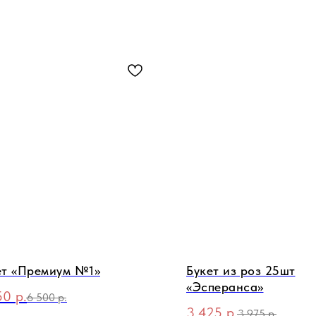
ет «Премиум №1»
Букет из роз 25шт
«Эсперанса»
50
р.
6 500
р.
3 425
р.
3 975
р.