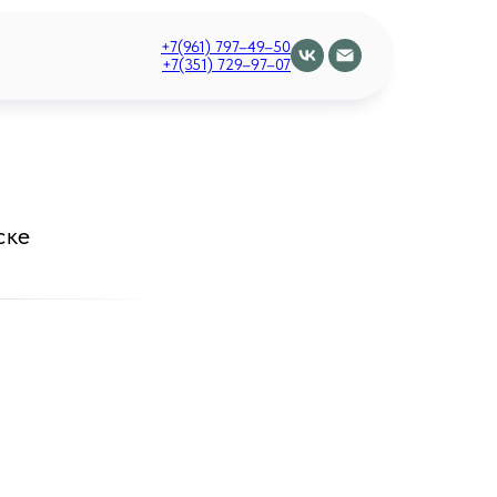
+7(961) 797–49–50
+7(351) 729–97–07
ске