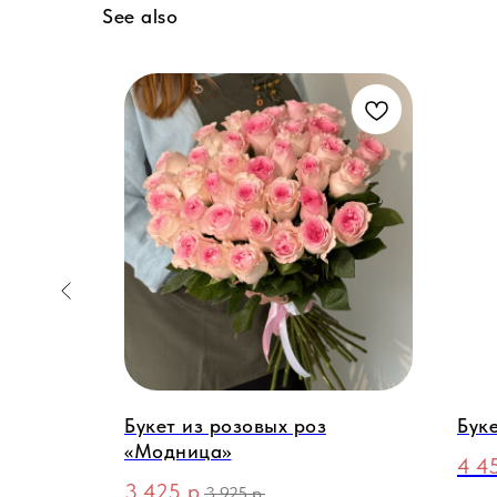
See also
»
Букет из розовых роз
Бук
«Модница»
4 4
3 425
р.
3 925
р.