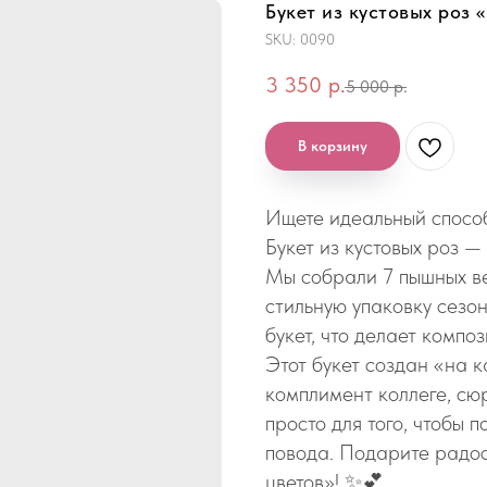
Букет из кустовых роз 
SKU:
0090
3 350
р.
5 000
р.
В корзину
Ищете идеальный спосо
Букет из кустовых роз — 
Мы собрали 7 пышных ве
стильную упаковку сезо
букет, что делает компо
Этот букет создан «на 
комплимент коллеге, сюр
просто для того, чтобы 
повода. Подарите радос
цветов»! ✨💕