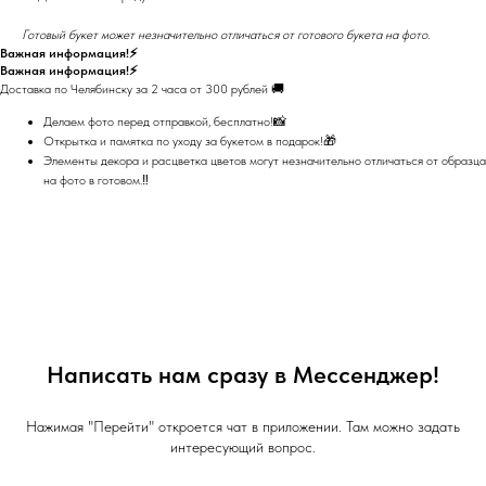
Готовый букет может незначительно отличаться от готового букета на фото.
Важная информация!⚡
Важная информация!⚡
Доставка по Челябинску за 2 часа от 300 рублей 🚚
Делаем фото перед отправкой, бесплатно!📸
Открытка и памятка по уходу за букетом в подарок!🎁
Элементы декора и расцветка цветов могут незначительно отличаться от образца
на фото в готовом.‼️
Написать нам сразу в Мессенджер!
Нажимая "Перейти" откроется чат в приложении. Там можно задать
интересующий вопрос.