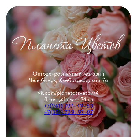
Оптово-розничный магазин
Челябинск, Хлебозаводская 7а
vk.com/planetatsvetov74
florist@flowers74.ru
+7(961) 797–49–50
+7(351) 729–97–07