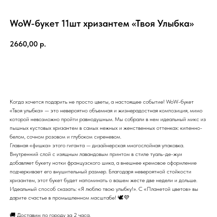
WoW-букет 11шт хризантем «Твоя Улыбка»
2660,00
р.
В корзину
Когда хочется подарить не просто цветы, а настоящее событие! WoW-букет
«Твоя улыбка» — это невероятно объемная и жизнерадостная композиция, мимо
которой невозможно пройти равнодушным. Мы собрали в нем идеальный микс из
пышных кустовых хризантем в самых нежных и женственных оттенках: кипенно-
белом, сочном розовом и глубоком сиреневом.
Главная «фишка» этого гиганта — дизайнерская многослойная упаковка.
Внутренний слой с изящным лавандовым принтом в стиле туаль-де-жуи
добавляет букету нотки французского шика, а внешнее кремовое оформление
подчеркивает его внушительный размер. Благодаря невероятной стойкости
хризантем, этот букет будет напоминать о вашем жесте две недели и дольше.
Идеальный способ сказать: «Я люблю твою улыбку!». С «Планетой цветов» вы
дарите счастье в промышленном масштабе! 🕊️💜
🚚 Доставим по городу за 2 часа.