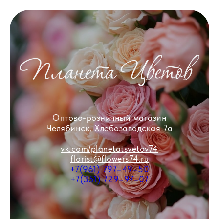
Оптово-розничный магазин
Челябинск, Хлебозаводская 7а
vk.com/planetatsvetov74
florist@flowers74.ru
+7(961) 797–49–50
+7(351) 729–97–07