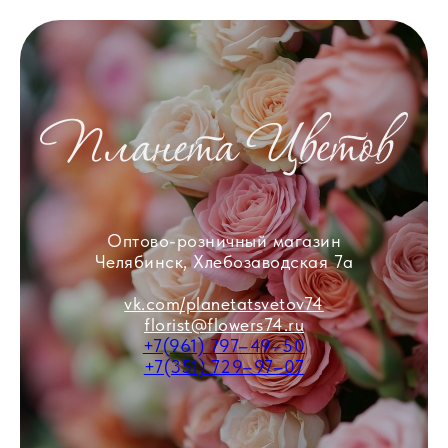
Оптово-розничный магазин
Челябинск, Хлебозаводская 7а
vk.com/planetatsvetov74
florist@flowers74.ru
+7(961) 797–49–50
+7(351) 729–97–07