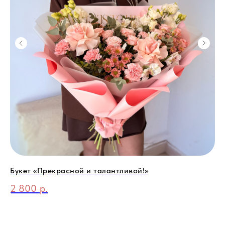
Букет «Прекрасной и талантливой!»
Бу
2 800
р.
4